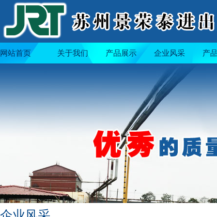
网站首页
关于我们
产品展示
企业风采
产
企业风采