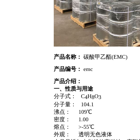
产品名称：
碳酸甲乙酯(EMC)
产品编号：
emc
产品介绍：
一、性质与用途
分子式： C
H
O
4
8
3
分子量： 104.1
沸点： 109℃
密度： 1.00
熔点： >-55℃
外观： 透明无色液体