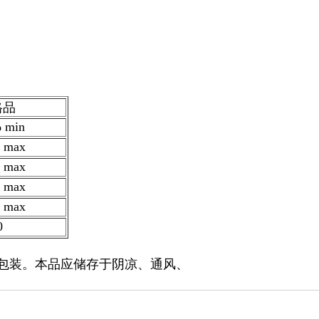
格品
 min
 max
 max
 max
 max
0
进行包装。本品应储存于阴凉、通风、