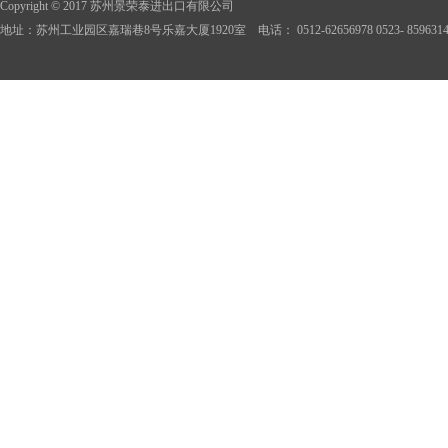
Copyright © 2017 苏州景荣泰进出口有限公司
地址：苏州工业园区嘉瑞巷8号乐嘉大厦1920室 电话： 0512-62656978 0523- 85963148